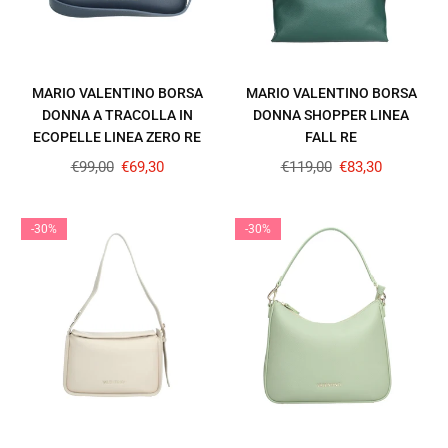
MARIO VALENTINO BORSA
MARIO VALENTINO BORSA
DONNA A TRACOLLA IN
DONNA SHOPPER LINEA
ECOPELLE LINEA ZERO RE
FALL RE
Prezzo
Prezzo
€99,00
€69,30
€119,00
€83,30
regolare
regolare
-30%
-30%