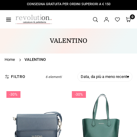
Salta
CONSEGNA GRATUITA PER ORDINI SUPERIORI A € 150
al
contenuto
0
REVOLUTION
STORE
VALENTINO
Home
VALENTINO
FILTRO
6 elementi
-30%
-30%