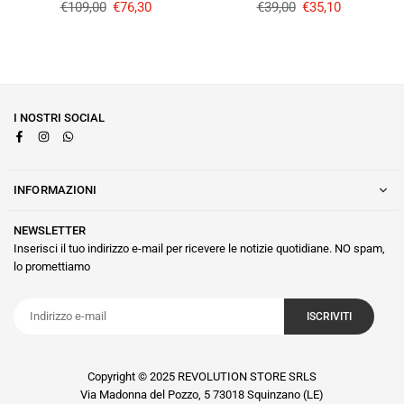
Prezzo
Prezzo
€109,00
€76,30
€39,00
€35,10
regolare
regolare
I NOSTRI SOCIAL
Facebook
Instagram
Whatsapp
INFORMAZIONI
NEWSLETTER
Inserisci il tuo indirizzo e-mail per ricevere le notizie quotidiane. NO spam,
lo promettiamo
ISCRIVITI
Copyright © 2025 REVOLUTION STORE SRLS
Via Madonna del Pozzo, 5 73018 Squinzano (LE)