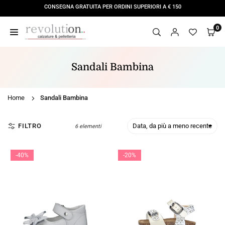
Salta
CONSEGNA GRATUITA PER ORDINI SUPERIORI A € 150
al
contenuto
0
REVOLUTION
STORE
Sandali Bambina
Home
Sandali Bambina
FILTRO
6 elementi
-40%
-20%