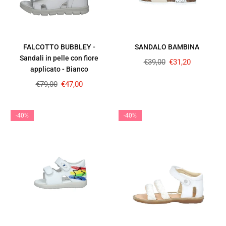
FALCOTTO BUBBLEY -
SANDALO BAMBINA
Sandali in pelle con fiore
Prezzo
€39,00
€31,20
applicato - Bianco
regolare
Prezzo
€79,00
€47,00
regolare
-40%
-40%