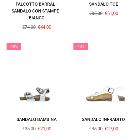
FALCOTTO BARRAL -
SANDALO TOE
SANDALO CON STAMPE -
Prezzo
€85,00
€51,00
BIANCO
regolare
Prezzo
€74,00
€44,00
regolare
-40%
-40%
SANDALO BAMBINA
SANDALO INFRADITO
Prezzo
Prezzo
€35,00
€21,00
€45,00
€27,00
regolare
regolare