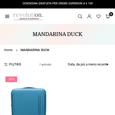
Salta
CONSEGNA GRATUITA PER ORDINI SUPERIORI A € 150
al
contenuto
0
REVOLUTION
STORE
MANDARINA DUCK
Home
MANDARINA DUCK
FILTRO
1 articolo
-30%