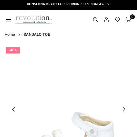
Salta
CONSEGNA GRATUITA PER ORDINI SUPERIORI A € 150
al
contenuto
0
REVOLUTION
STORE
Home
SANDALO TOE
-40%