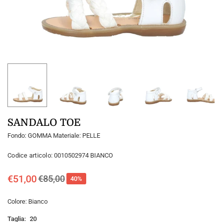
SANDALO TOE
Fondo: GOMMA Materiale: PELLE
Codice articolo:
0010502974 BIANCO
€51,00
€85,00
40
%
Prezzo
regolare
Colore:
Bianco
Taglia:
20