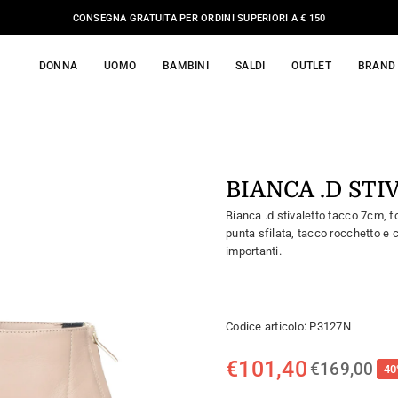
CONSEGNA GRATUITA PER ORDINI SUPERIORI A € 150
DONNA
UOMO
BAMBINI
SALDI
OUTLET
BRAND
BIANCA .D ST
Bianca .d stivaletto tacco 7cm, f
punta sfilata, tacco rocchetto e 
importanti.
Codice articolo:
P3127N
€101,40
€169,00
40
Prezzo
regolare