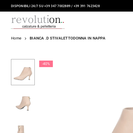
Salta
DISPONIBILI 24/7 SU
+39 347 7002889
/
+39 391 7623428
al
contenuto
REVOLUTION
Home
BIANCA .D STIVALETTODONNA IN NAPPA
STORE
-40%